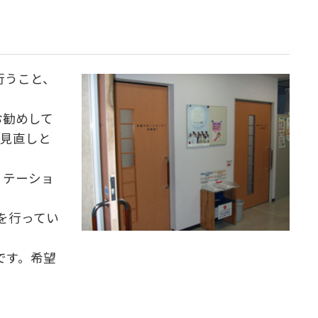
行うこと、
お勧めして
の見直しと
リテーショ
を行ってい
用です。希望