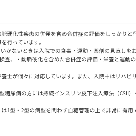
動脈硬化性疾患の併発を含め合併症の評価をしっかりと
療を行っています。
くいかないときは入院での食事・運動・薬剤の見直しを
の検査、・動脈硬化を含めた合併症の評価・栄養と運動
栄養士が個々に対応しています。また、入院中はリハビ
型糖尿病の方には持続インスリン皮下注入療法（CSII）
onitor）は1型・2型の病型を問わず血糖管理の上で非常に有