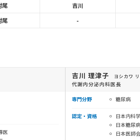
村尾
吉川
村尾
-
吉川 理津子
ヨシカワ 
代謝内分泌内科医長
専門分野
糖尿病
認定・資格
日本内科
日本糖尿
導医
日本医師